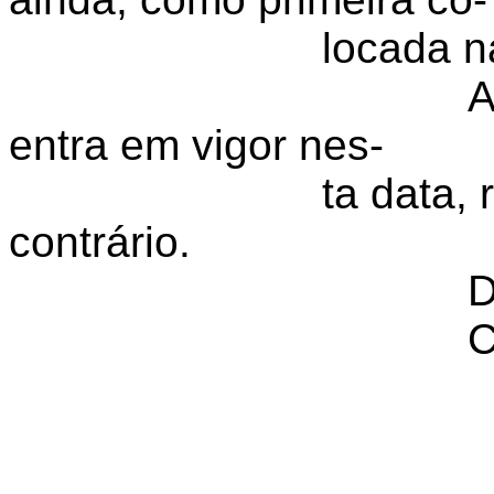
locada n
A
entra em vigor nes-
ta data,
contrário.
D
C