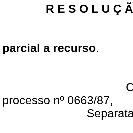
R E S O L U Ç 
parcial a recurso
.
C
processo nº 0663/87,
Separata