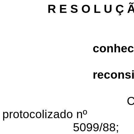
R E S O L U Ç 
conhec
recons
C
protocolizado nº
5099/88;