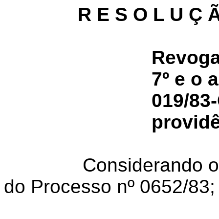
R E S O L U Ç 
Revoga 
7º e o 
019/83
providê
Considerando o
do Processo nº 0652/83;