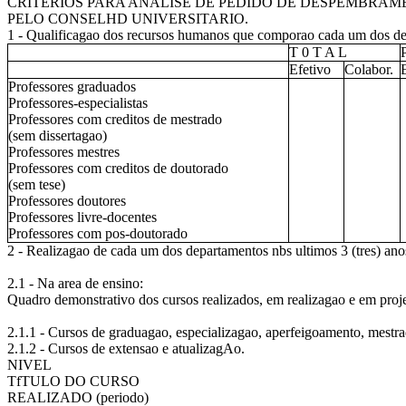
CRITERIOS PARA ANALISE DE PEDIDO DE DESPEMBRAM
PELO CONSELHD UNIVERSITARIO.
1 - Qualificagao dos recursos humanos que comporao cada um dos d
T 0 T A L
Efetivo
Colabor.
Professores graduados
Professores-especialistas
Professores com creditos de mestrado
(sem dissertagao)
Professores mestres
Professores com creditos de doutorado
(sem tese)
Professores doutores
Professores livre-docentes
Professores com pos-doutorado
2 - Realizagao de cada um dos departamentos nbs ultimos 3 (tres) anos,
2.1 - Na area de ensino:
Quadro demonstrativo dos cursos realizados, em realizagao e em proje
2.1.1 - Cursos de graduagao, especializagao, aperfeigoamento, mestr
2.1.2 - Cursos de extensao e atualizagAo.
NIVEL
TfTULO DO CURSO
REALIZADO (periodo)