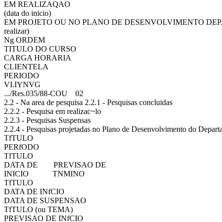
EM REALIZAQAO
(data do inicio)
EM PROJETO OU NO
PLA­NO DE DESENVOLVIMENTO DEP
realizar)
Ng ORDEM
TITULO DO CURSO
CARGA HORARIA
CLIENTELA
PERIODO
VI.IYNVG
.../Res.035/88-COU
02
2.2 - Na area de pesquisa 2.2.1 - Pesquisas concluidas
2.2.2 - Pesquisa em realizac~lo
2.2.3 - Pesquisas Suspensas
2.2.4 - Pesquisas projetadas no Plano de Desenvolvimento do Depar
TfTULO
PERfODO
TfTULO
DATA DE
PREVISAO DE
INICIO
TNMINO
TfTULO
DATA DE INfCIO
DATA DE SUSPENSAO
TfTULO (ou TEMA)
PREVISAO DE INfCIO