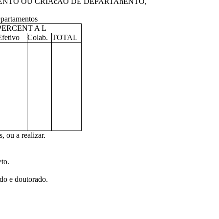
ENTO OU CRIAcAO DE DEPARTAhENTO,
epartamentos
PERCENT A L
Efetivo
Colab.
TOTAL
 ou a realizar.
to.
ado e doutorado.