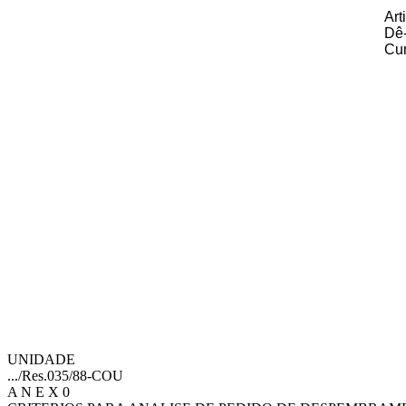
Art
Dê-
Cu
UNIDADE
.../Res.035/88-COU
A N E X 0