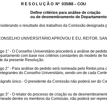
R E S O L U Ç Ã O
Nº
035/88 – COU
Define critérios para análise de criação
ou de desmembramento de Departamento
siderando o resultado dos trabalhos da Comissão designada 
CONSELHO UNIVERSITÁRIO APROVOU E EU, REITOR, SA
igo 1° - O Conselho Universitário procederá a análise de pedid
artamento com base nos critérios constantes do modelo de fo
nte da presente Resolução.
igo 2° - Para análise do pedido será nomeada pelo Reitor,uma
integrantes do Conselho Universitário, sendo um de cada Centr
ágrafo único - O presidente da Comissão não poderá ser do Ce
igo 3° - O relator do processo de criação ou de desmembramen
omeado dentre os membros da Comissáo, não poderá ser repres