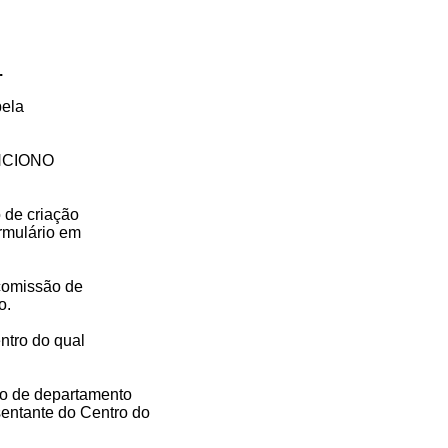
.
pela
NCIONO
o de criação
rmulário em
 comissão de
o.
ntro do qual
to de departamento
entante do Centro do