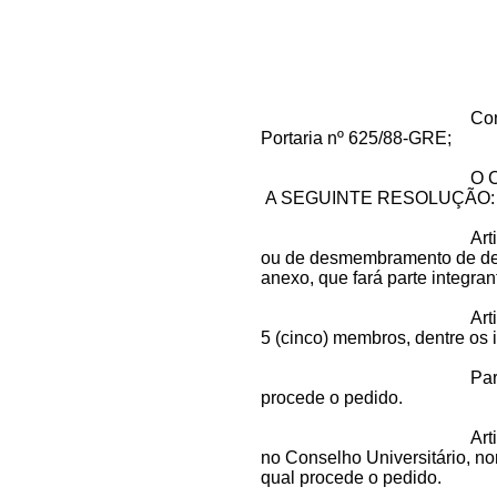
Con
Portaria nº 625/88-GRE;
O 
A SEGUINTE RESOLUÇÃO:
Art
ou de desmembramento de dep
anexo, que fará parte integra
Art
5 (cinco) membros, dentre os 
Par
procede o pedido.
Art
no Conselho Universitário, n
qual procede o pedido.