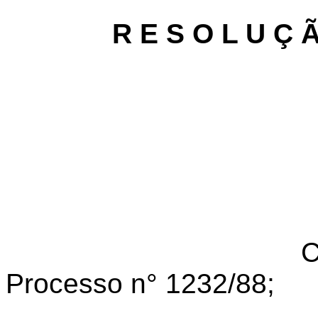
R E S O L U Ç 
C
Processo n° 1232/88;