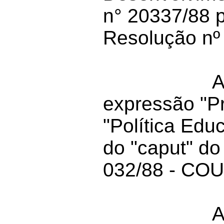
n° 20337/88 p
Resolução nº
A
expressão "P
"Política Edu
do "caput" do
032/88 - COU
A