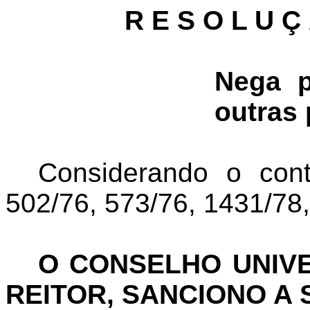
R E S O L U Ç
Nega p
outras 
Considerando o cont
502/76, 573/76, 1431/78,
O CONSELHO UNIVE
REITOR, SANCIONO A