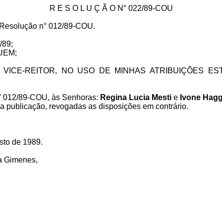
R E S O L U Ç Ã O N° 022/89-COU
a Resolução n° 012/89-COU.
/89;
FUEM;
VICE-REITOR, NO USO DE MINHAS ATRIBUIÇÕES EST
 n° 012/89-COU, às Senhoras:
Regina Lucia Mesti
e
Ivone Hagg
ua publicação, revogadas as disposições em contrário.
sto de 1989.
a Gimenes,