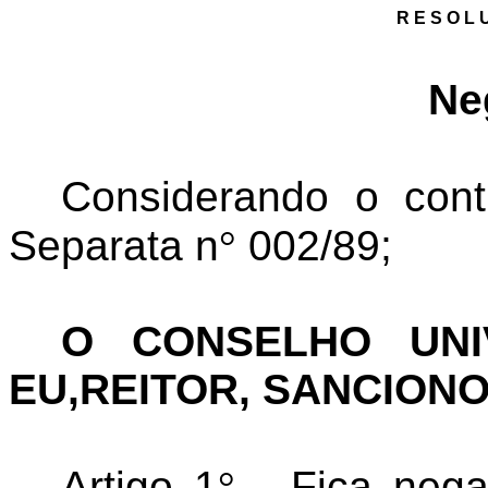
R E S O L 
Ne
Considerando o con
Separata n
°
002/89;
O CONSELHO UNI
EU,REITOR, SANCION
Artigo 1
°
- Fica nega