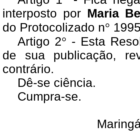
interposto por
Maria B
do Protocolizado n
°
1995
Artigo 2
°
- Esta Resol
de sua publicação, r
contrário.
Dê-se ciência.
Cumpra-se.
Maringá