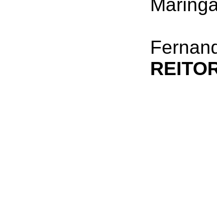
Maringá
Fernan
REITO