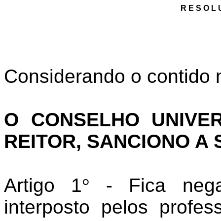
R E S O L
Considerando o contido 
O CONSELHO UNIVER
REITOR, SANCIONO A
Artigo 1
°
- Fica nega
interposto pelos profe