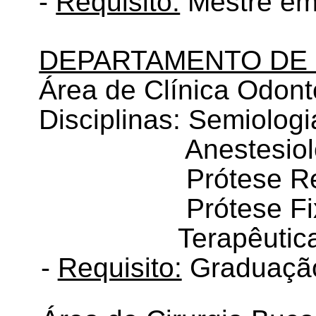
-
Requisito:
Mestre em
DEPARTAMENTO DE 
Área de Clínica Odont
Disciplinas: Semiolog
Anestesiol
Prótese R
Prótese F
Terapêutic
-
Requisito:
Graduação