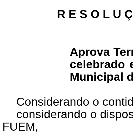
R E S O L U 
Aprova Ter
celebrado 
Municipal 
Considerando o conti
considerando o dispost
FUEM,