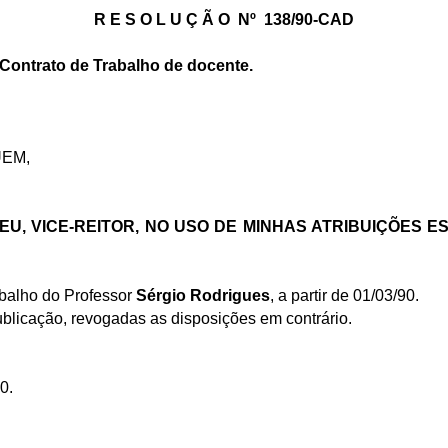
R E S O L U Ç Ã O
Nº
138/90-CAD
 Contrato de Trabalho de docente.
FUEM,
U, VICE-REITOR, NO USO DE MINHAS ATRIBUIÇÕES E
abalho do Professor
Sérgio Rodrigues
,
a partir de 01/03/90.
ublicação, revogadas as disposições em contrário.
0.