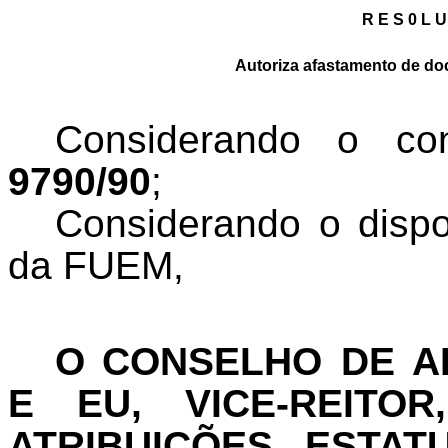
R E S 0 L U
Autoriza afastamento de do
Considerando o c
9790/90
;
Considerando o dispo
da FUEM,
O
CONSELHO DE A
E EU, VICE-REITO
ATRIBUIÇÕES ESTAT