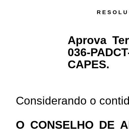
R E S O L U
Aprova Te
036-PADCT
CAPES.
Considerando o conti
O CONSELHO DE A