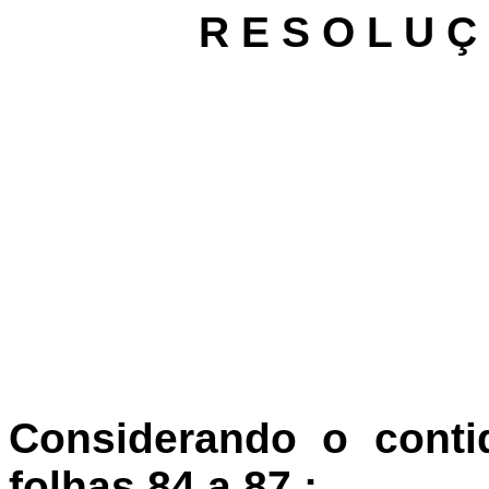
R E S O L U Ç
Considerando o conti
folhas 84 a 87.;