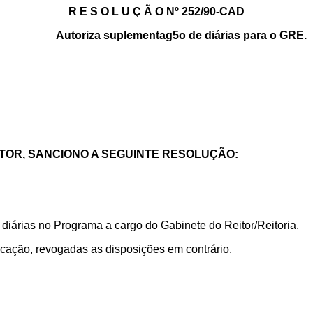
R E S O L U Ç Ã O Nº 252/90-CAD
Autoriza suplementag5o de diárias para o GRE.
TOR, SANCIONO A SEGUINTE RESOLUÇÃO:
 diárias no Programa a cargo do Gabinete do Reitor/Reitoria.
licação, revogadas as disposições em contrário.