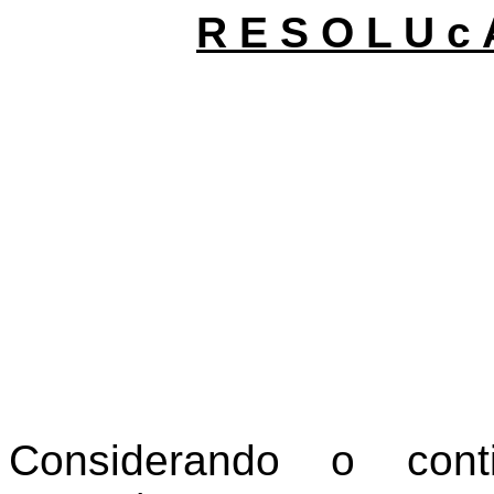
R E S O L U c 
Considerando o cont