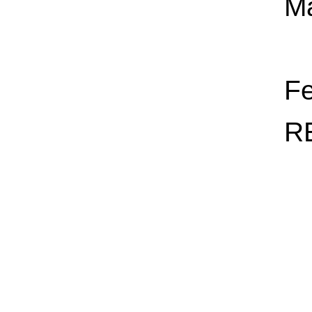
Ma
Fe
R