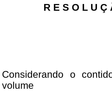
R E S O L U Ç
Considerando o contid
volume