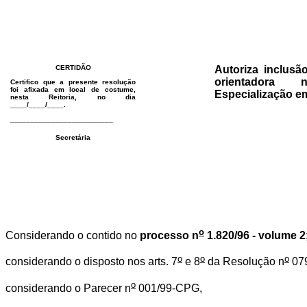
CERTIDÃO
Autoriza inclus
orientador
Certifico que a presente resolução
foi afixada em local de costume,
Especialização e
nesta Reitoria, no dia
____/____/____.
_________________________
Secretária
o
Considerando o contido no
processo n
1.820/96 - volume 2
o
o
o
considerando o disposto nos arts. 7
e 8
da Resolução n
07
o
considerando o Parecer n
001/99-CPG,