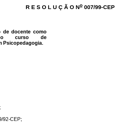
o
R E S O L U Ç Ã O N
007/99-CEP
ão de docente como
a no curso de
m Psicopedagogia.
;
9/92-CEP;