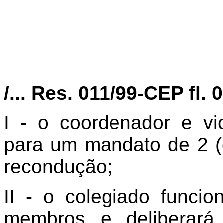
/... Res. 011/99-CEP fl. 
I - o coordenador e vi
para um mandato de 2 (d
recondução;
II - o colegiado funci
membros e deliberará