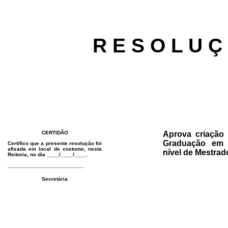
R E S O L U Ç
CERTIDÃO
Aprova criação
Graduação em 
Certifico que a presente resolução foi
afixada em local de costume, nesta
nível de Mestrad
Reitoria, no dia ____/____/____.
_________________________
Secretária