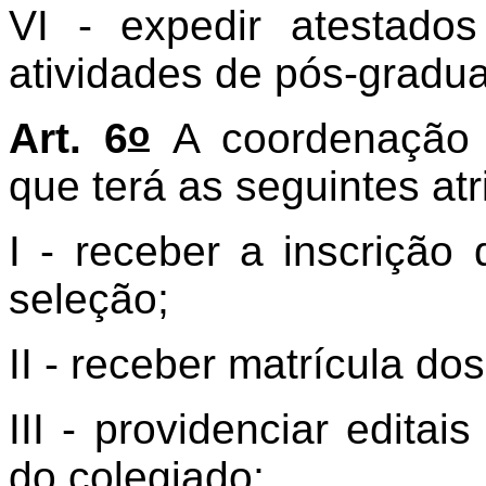
VI - expedir atestados
atividades de pós-gradu
o
Art. 6
A coordenação 
que terá as seguintes atr
I - receber a inscriçã
seleção;
II - receber matrícula do
III - providenciar edita
do colegiado;