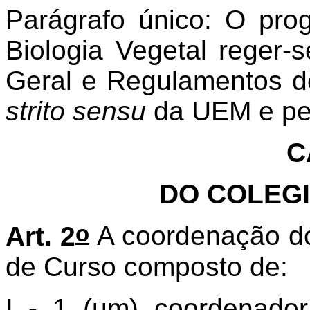
Parágrafo único: O pr
Biologia Vegetal reger-
Geral e Regulamentos 
strito sensu
da UEM e pe
C
DO COLEG
o
Art. 2
A coordenação d
de Curso composto de:
I - 1 (um) coordenador