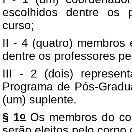
escolhidos dentre os 
curso;
II - 4 (quatro) membros 
dentre os professores p
III - 2 (dois) represe
Programa de Pós-Gradua
(um) suplente.
o
§ 1
Os membros do cole
serão eleitos pelo corpo