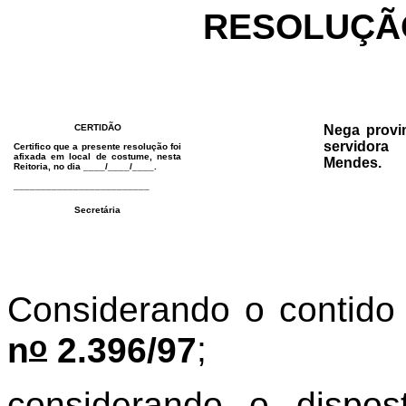
RESOLUÇÃ
CERTIDÃO
Nega provi
servidor
Certifico que a presente resolução foi
afixada em local de costume, nesta
Mendes.
Reitoria, no dia ____/____/____.
_________________________
Secretária
Considerando o contido
o
n
2.396/97
;
considerando o dispo