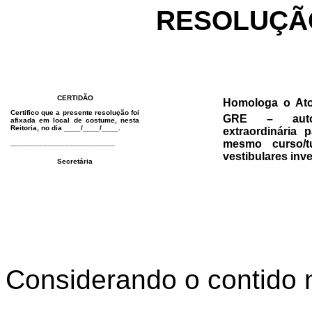
RESOLUÇÃ
CERTIDÃO
Homologa o Ato
Certifico que a presente resolução foi
GRE – auto
afixada em local de costume, nesta
Reitoria, no dia ____/____/____.
extraordinária
mesmo curso/t
_________________________
vestibulares inve
Secretária
Considerando o contido