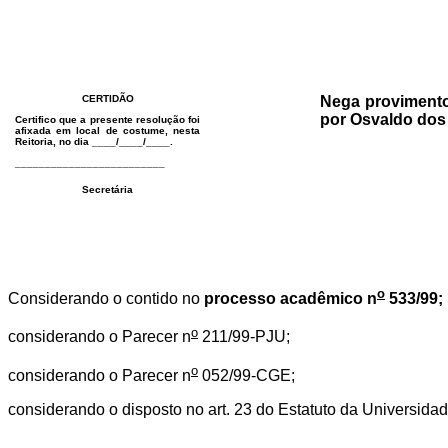
CERTIDÃO
Nega provimento
por Osvaldo dos 
Certifico que a presente resolução foi
afixada em local de costume, nesta
Reitoria, no dia ____/____/____.
_________________________
Secretária
o
Considerando o contido no
processo acadêmico n
533/99;
o
considerando o Parecer n
211/99-PJU;
o
considerando o Parecer n
052/99-CGE;
considerando o disposto no art. 23 do Estatuto da Universida