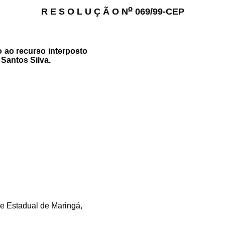
o
R E S O L U Ç Ã O N
069/99-CEP
 ao recurso interposto
Santos Silva.
de Estadual de Maringá,