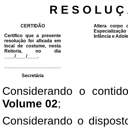
R E S O L U Ç
CERTIDÃO
Altera corpo 
Especialização
Certifico que a presente
Infância e Adole
resolução foi afixada em
local de costume, nesta
Reitoria, no dia
____/____/____.
______________________
Secretária
Considerando o conti
Volume 02
;
Considerando o disposto