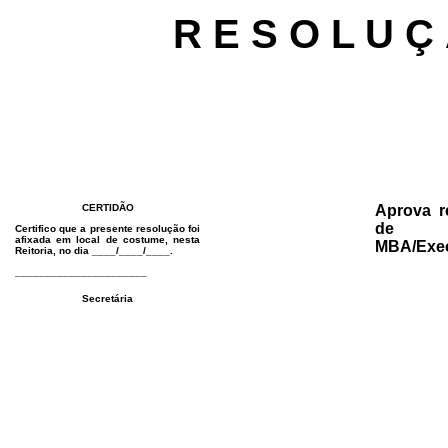
R E S O L U Ç
CERTIDÃO
Aprova re
de Es
Certifico que a presente resolução foi
afixada em local de costume, nesta
MBA/Exec
Reitoria, no dia ____/____/____.
______________________
Secretária