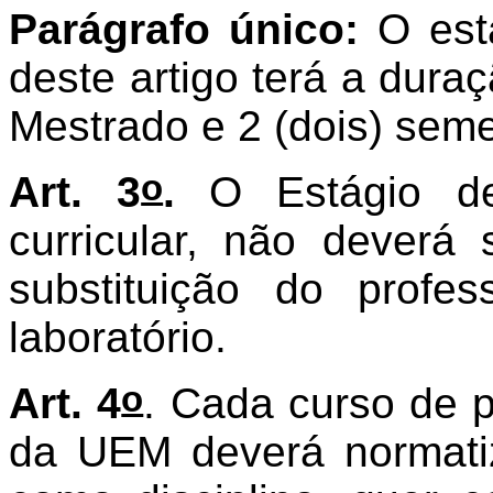
Parágrafo único:
O está
deste artigo terá a dura
Mestrado e 2 (dois) sem
o
Art. 3
.
O Estágio de
curricular, não deverá
substituição do prof
laboratório.
o
Art. 4
. Cada curso de 
da UEM deverá normatiz