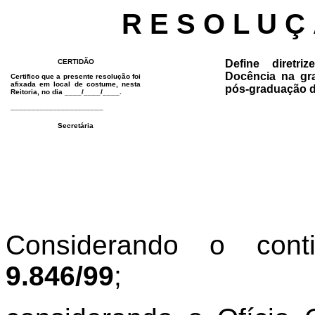
R E S O L U Ç
CERTIDÃO
Define diretr
Docência na gr
Certifico que a presente resolução foi
afixada em local de costume, nesta
pós-graduação 
Reitoria, no dia ____/____/____.
______________________
Secretária
Considerando o co
9.846/99
;