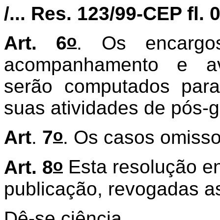
/... Res. 123/99-CEP fl. 
o
Art. 6
. Os encargos
acompanhamento e av
serão computados para
suas atividades de pós-
o
Art
.
7
. Os casos omisso
o
Art. 8
Esta resolução en
publicação, revogadas as
Dê-se ciência.