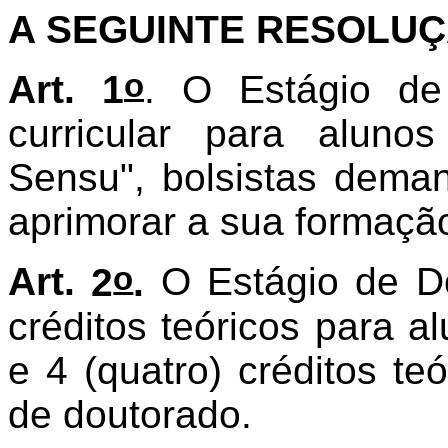
A SEGUINTE RESOLUÇ
o
Art. 1
. O Estágio de
curricular para aluno
Sensu", bolsistas deman
aprimorar a sua formaçã
o
Art.
2
.
O Estágio de Do
créditos teóricos para 
e 4 (quatro) créditos te
de doutorado.