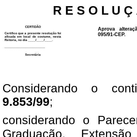
R E S O L U Ç
CERTIDÃO
Aprova altera
Certifico que a presente resolução foi
095/91-CEP.
afixada em local de costume, nesta
Reitoria, no dia ____/____/____.
______________________
Secretária
Considerando o co
9.853/99
;
considerando o Parece
Graduação, Extens