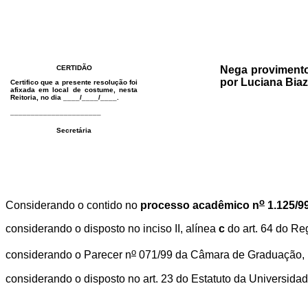
CERTIDÃO
Nega provimento
por Luciana Biaz
Certifico que a presente resolução foi
afixada em local de costume, nesta
Reitoria, no dia ____/____/____.
______________________
Secretária
o
Considerando o contido no
processo acadêmico n
1.125/9
considerando o disposto no inciso II, alínea
c
do art. 64 do Re
o
considerando o Parecer n
071/99 da Câmara de Graduação, E
considerando o disposto no art. 23 do Estatuto da Universida