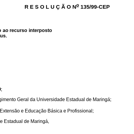
o
R E S O L U Ç Ã O N
135/99-CEP
 ao recurso interposto
us.
9
;
gimento Geral da Universidade Estadual de Maringá;
xtensão e Educação Básica e Profissional;
de Estadual de Maringá,