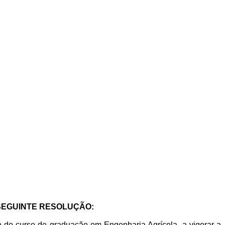
 SEGUINTE RESOLUÇÃO:
 do curso de graduação em Engenharia Agrícola, a vigorar a