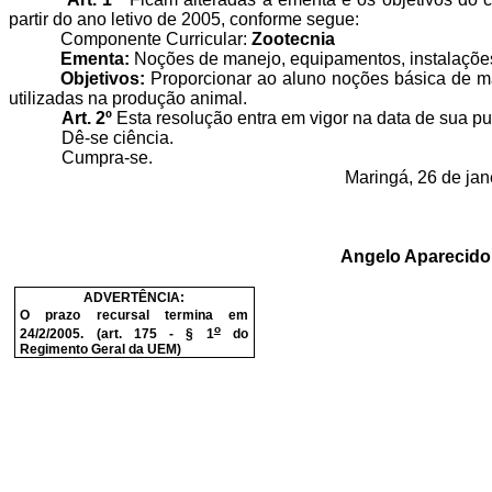
partir do ano letivo de 2005, conforme segue:
Componente Curricular:
Zootecnia
Ementa:
Noções de manejo, equipamentos, instalações
Objetivos:
Proporcionar ao aluno noções básica de ma
utilizadas na produção animal.
Art. 2º
Esta resolução entra em vigor na data de sua pu
Dê-se ciência.
Cumpra-se.
Maringá, 26 de jan
Angelo Aparecido 
ADVERTÊNCIA:
O prazo recursal termina em
o
24/2/2005. (art. 175 - § 1
do
Regimento Geral da UEM)