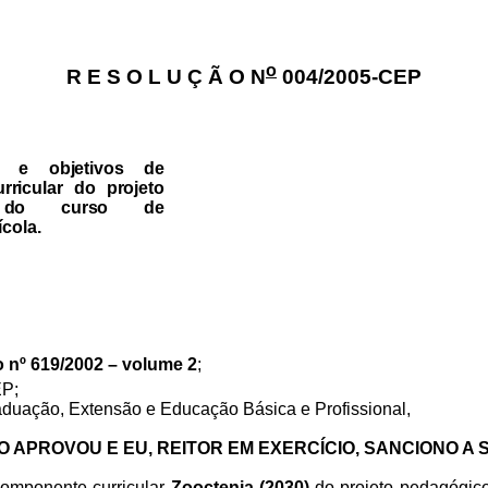
o
R E S O L U Ç Ã O N
004/2005-CEP
a e objetivos de
ricular do projeto
o do curso de
cola.
 nº 619/2002 – volume 2
;
P;
duação, Extensão e Educação Básica e Profissional,
O APROVOU E EU, REITOR EM EXERCÍCIO, SANCIONO A
componente curricular
Zooctenia (2030)
do projeto pedagógico