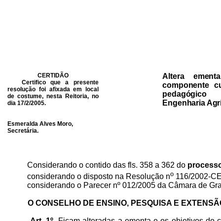
CERTIDÃO
Altera ement
Certifico que a presente
componente cur
resolução foi afixada em local
pedagógic
de costume, nesta Reitoria, no
Engenharia Agrí
dia 17/2/2005.
Esmeralda Alves Moro,
Secretária.
Considerando o contido das fls. 358 a 362 do
processo
o
considerando o disposto na Resolução n
116/2002-CE
considerando o Parecer nº 012/2005 da Câmara de Gra
O CONSELHO DE ENSINO, PESQUISA E EXTENSÃ
Art. 1º
Ficam alteradas a ementa e os objetivos do 