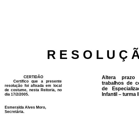
R E S O L U Ç 
CERTIDÃO
Altera praz
Certifico que a presente
trabalhos de 
resolução foi afixada em local
de Especiali
de costume, nesta Reitoria, no
Infantil – turma II
dia 17/2/2005.
Esmeralda Alves Moro,
Secretária.