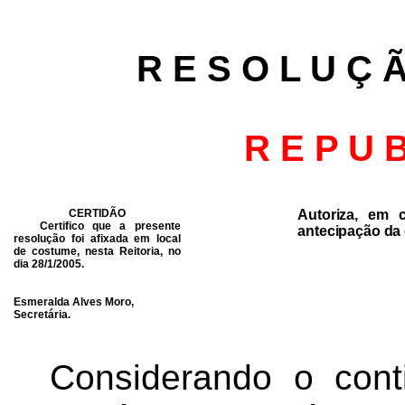
R E S O L U Ç 
R E P U B
CERTIDÃO
Autoriza, em c
Certifico que a presente
antecipação da 
resolução foi afixada em local
de costume, nesta Reitoria, no
dia 28/1/2005.
Esmeralda Alves Moro,
Secretária.
Considerando o cont