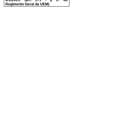
4/1/2005. (art. 175 - § 1
do
Regimento Geral da UEM)