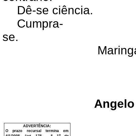
Dê-se ciência.
Cumpra-
se.
Maringá
Angelo 
ADVERTÊNCIA:
O prazo recursal termina em
o