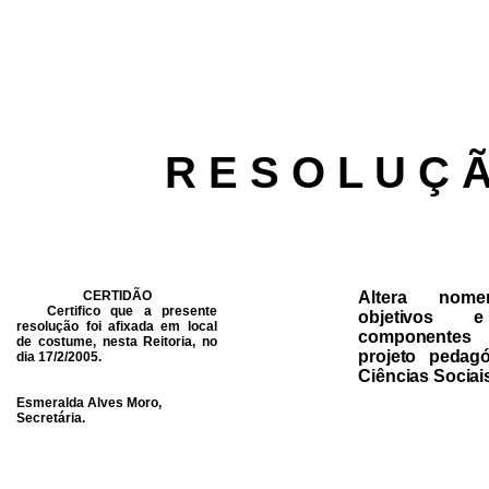
R E S O L U Ç 
CERTIDÃO
Altera nomen
Certifico que a presente
objetivos 
resolução foi afixada em local
componentes
de costume, nesta Reitoria, no
projeto pedag
dia 17/2/2005.
Ciências Sociai
Esmeralda Alves Moro,
Secretária.