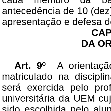
antecedência de 10 (dez
apresentação e defesa do
CAP
DA O
Art. 9
º
A orientaç
matriculado na discipl
será exercida pelo prof
universitária da UEM cu
sido escolhida pelo al