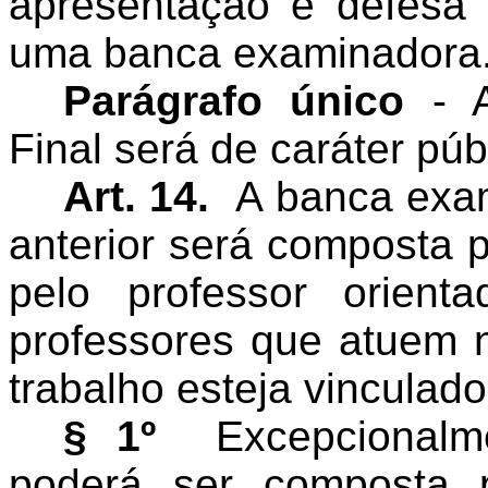
apresentação e defesa 
uma banca examinadora
Parágrafo único
- A
Final será de caráter púb
Art. 14.
A banca exam
anterior será composta p
pelo professor orient
professores que atuem n
trabalho esteja vinculado
§ 1º
Excepcional
poderá ser composta p