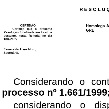
R E S O L U 
CERTIDÃO
Homologa At
Certifico que a presente
GRE.
Resolução foi afixada em local de
costume, nesta Reitoria, no dia
18/4/2005.
Esmeralda Alves Moro,
Secretária.
Considerando o con
processo nº 1.661/1999
considerando o di