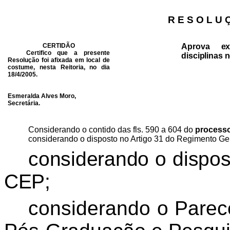
R E S O L U 
CERTIDÃO
Aprova ex
Certifico que a presente
disciplinas 
Resolução foi afixada em local de
costume, nesta Reitoria, no dia
18/4/2005.
Esmeralda Alves Moro,
Secretária.
Considerando o contido das fls. 590 a 604 do
processo
considerando o disposto no Artigo 31 do Regimento Ge
considerando o dispo
CEP;
considerando o Parec