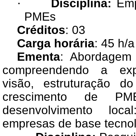
·
Disciplina:
Emp
PMEs
Créditos
: 03
Carga horária
: 45 h/a
Ementa
: Abordagem
compreendendo a expl
visão, estruturação d
crescimento de PM
desenvolvimento loca
empresas de base tecnol