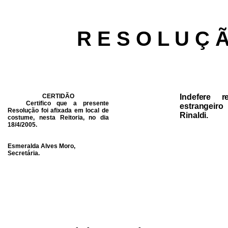
R E S O L U Ç 
CERTIDÃO
Indefere r
Certifico que a presente
estrangeir
Resolução foi afixada em local de
Rinaldi.
costume, nesta Reitoria, no dia
18/4/2005.
Esmeralda Alves Moro,
Secretária.