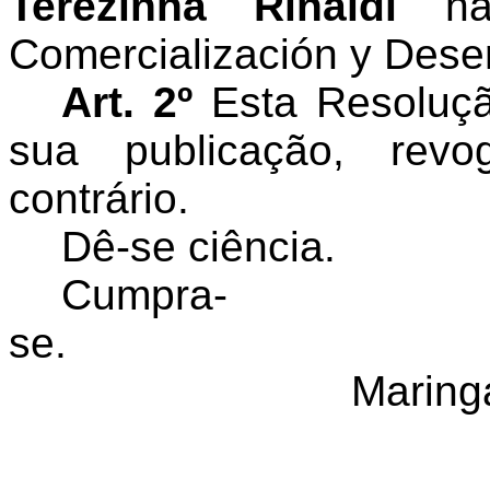
Terezinha Rinaldi
n
Comercialización y Deser
Art. 2º
Esta Resoluçã
sua publicação, rev
contrário.
Dê-se ciência.
Cumpra-
se.
Maringá