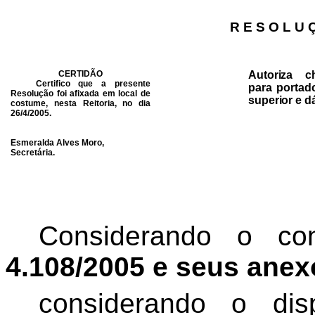
R E S O L U 
CERTIDÃO
Autoriza c
Certifico que a presente
para portad
Resolução foi afixada em local de
superior e d
costume, nesta Reitoria, no dia
26/4/2005.
Esmeralda Alves Moro,
Secretária.
Considerando o c
4.108/2005 e seus anex
considerando o di