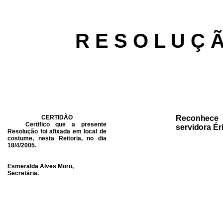
R E S O L U Ç 
CERTIDÃO
Reconhece 
Certifico que a presente
servidora Ér
Resolução foi afixada em local de
costume, nesta Reitoria, no dia
18/4/2005.
Esmeralda Alves Moro,
Secretária.