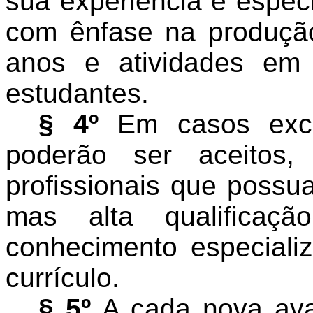
sua experiência e espec
com ênfase na produção 
anos e atividades em 
estudantes.
§ 4º
Em casos excep
poderão ser aceitos
profissionais que possu
mas alta qualificaç
conhecimento especiali
currículo.
§ 5º
A cada nova ava