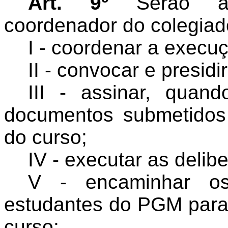
Art. 9º
Serão atr
coordenador do colegiad
I - coordenar a execu
II - convocar e presid
III - assinar, quan
documentos submetidos
do curso;
IV - executar as delib
V - encaminhar o
estudantes do PGM para
curso;