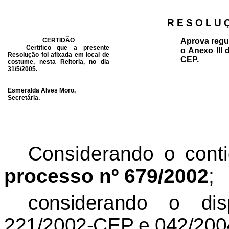
R E S O L U 
CERTIDÃO
Aprova regu
Certifico que a presente
o Anexo III 
Resolução foi afixada em local de
CEP.
costume, nesta Reitoria, no dia
31/5/2005.
Esmeralda Alves Moro,
Secretária.
Considerando o conti
processo nº 679/2002
;
considerando o di
221/2002-CEP e 042/200