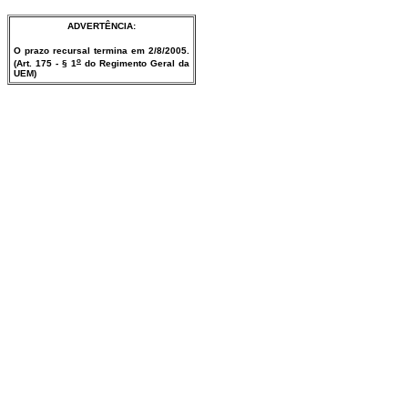
ADVERTÊNCIA:
O prazo recursal termina em 2/8/2005.
o
(Art. 175 - § 1
do Regimento Geral da
UEM)