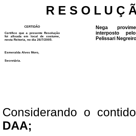
R E S O L U Ç 
CERTIDÃO
Nega provim
interposto pel
Certifico que a presente Resolução
foi afixada em local de costume,
Pelissari Negreir
nesta Reitoria, no dia 26/7/2005.
Esmeralda Alves Moro,
Secretária.
Considerando o conti
DAA;