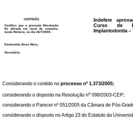
CERTIDÃO
Indefere aprov
Curso de Es
Certifico que a presente Resolução
foi afixada em local de costume,
Implantodontia – 
nesta Reitoria, no dia 26/7/2005.
Esmeralda Alves Moro,
Secretária.
Considerando o contido no
processo nº 1.373/2005;
o
considerando o disposto na Resolução n
098/2003-CEP;
considerando o Parecer nº 051/2005 da Câmara de Pós-Grad
considerando o disposto no Artigo 23 do Estatuto da Universi