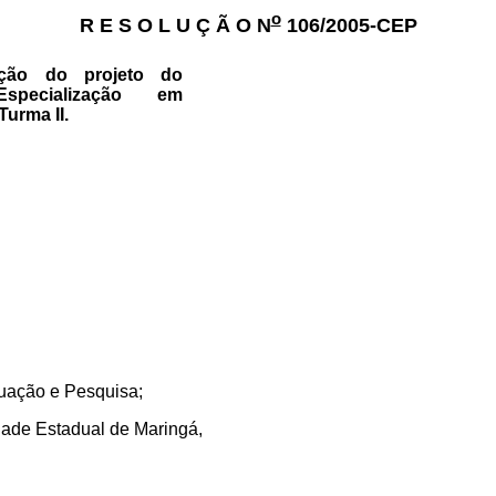
o
R E S O L U Ç Ã O N
106/2005-CEP
ação do projeto do
pecialização em
Turma II.
uação e Pesquisa;
dade Estadual de Maringá,