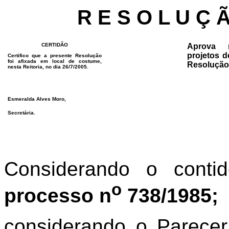
R E S O L U Ç 
CERTIDÃO
Aprova r
projetos d
Certifico que a presente Resolução
foi afixada em local de costume,
Resolução 
nesta Reitoria, no dia 26/7/2005.
Esmeralda Alves Moro,
Secretária.
Considerando o conti
o
processo n
738/1985;
considerando o Parece