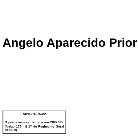
Angelo Aparecido Prior
ADVERTÊNCIA:
O prazo recursal termina em 2/8/2005.
o
(Artigo 175 - § 1
do Regimento Geral
da UEM)