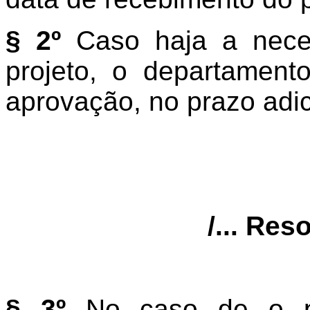
§ 2º
Caso haja a neces
projeto, o departament
aprovação, no prazo adic
/... Res
§ 3º
No caso de o proj