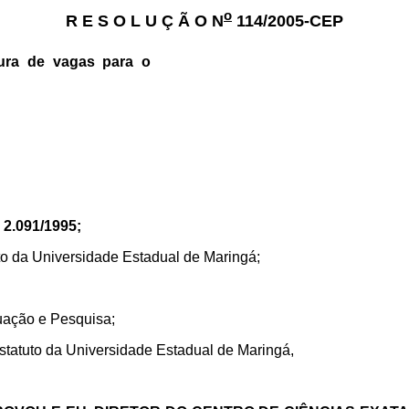
o
R E S O L U Ç Ã O N
114/2005-CEP
tura de vagas para o
 2.091/1995;
uto da Universidade Estadual de Maringá;
uação e Pesquisa;
statuto da Universidade Estadual de Maringá,