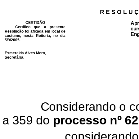
R E S O L U Ç
CERTIDÃO
Ap
Certifico que a presente
cu
Resolução foi afixada em local de
Eng
costume, nesta Reitoria, no dia
5/9/2005.
Esmeralda Alves Moro,
Secretária.
Considerando o co
a 359 do
processo nº 62
considerando