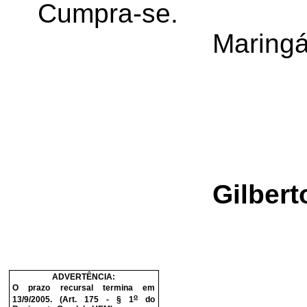
Cumpra-se.
Maringá
Gilbert
ADVERTÊNCIA:
O prazo recursal termina em
o
13/9/2005. (Art. 175 - § 1
do