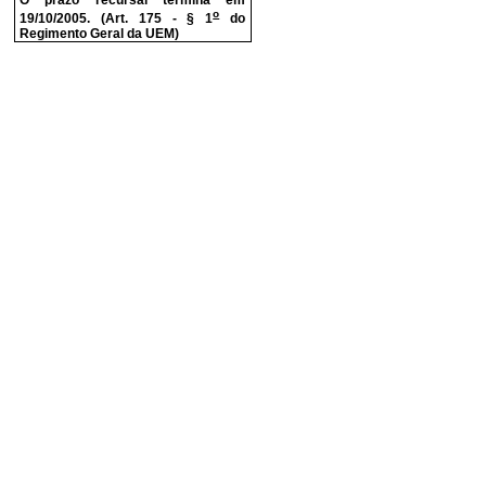
O prazo recursal termina em
o
19/10/2005. (Art. 175 - § 1
do
Regimento Geral da UEM)