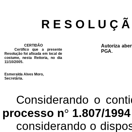
R E S O L U Ç Ã
CERTIDÃO
Autoriza abe
Certifico que a presente
PGA.
Resolução foi afixada em local de
costume, nesta Reitoria, no dia
11/10/2005.
Esmeralda Alves Moro,
Secretária.
Considerando o conti
processo n
°
1.807/1994
considerando o dispos