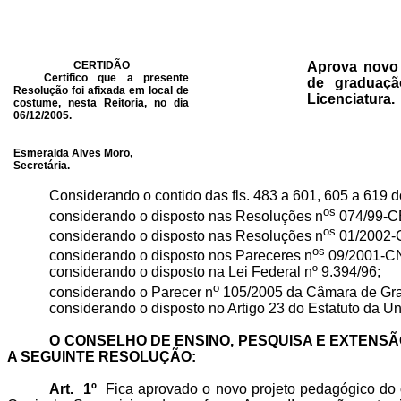
CERTIDÃO
Aprova novo 
Certifico que a presente
de graduação
Resolução foi afixada em local de
Licenciatura.
costume, nesta Reitoria, no dia
06/12/2005.
Esmeralda Alves Moro,
Secretária.
Considerando o contido das fls. 483 a 601, 605 a 619 
os
considerando o disposto nas Resoluções n
074/99-C
os
considerando o disposto nas Resoluções n
01/2002-
os
considerando o disposto nos Pareceres n
09/2001-C
considerando o disposto na Lei Federal nº 9.394/96;
o
considerando o Parecer n
105/2005 da Câmara de Grad
considerando o disposto no Artigo 23 do Estatuto da U
O CONSELHO DE ENSINO, PESQUISA E EXTENSÃO
A SEGUINTE RESOLUÇÃO:
Art. 1º
Fica aprovado o novo projeto pedagógico do