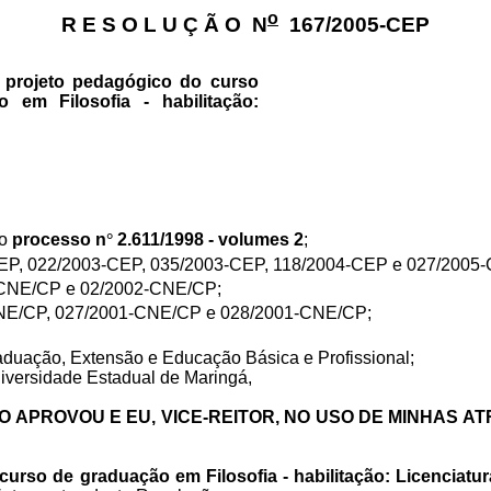
o
R E S O L U Ç Ã O
N
167/2005-CEP
projeto pedagógico do curso
 em Filosofia - habilitação:
do
processo n
°
2.611/1998 - volumes 2
;
EP, 022/2003-CEP, 035/2003-CEP, 118/2004-CEP e 027/2005
CNE/CP e 02/2002-CNE/CP;
NE/CP, 027/2001-CNE/CP e 028/2001-CNE/CP;
uação, Extensão e Educação Básica e Profissional;
niversidade Estadual de Maringá,
 APROVOU E EU, VICE-REITOR, NO USO DE MINHAS A
curso de graduação em Filosofia - habilitação: Licenciatur