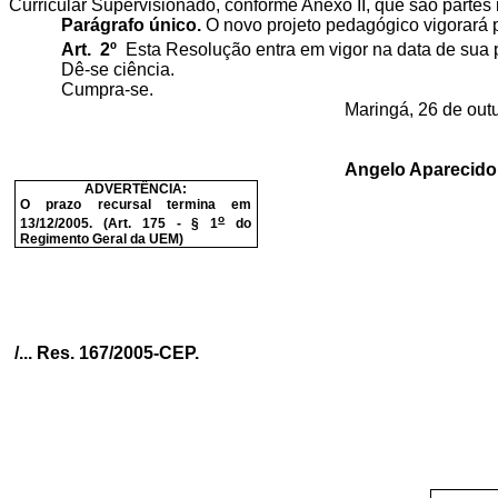
Curricular Supervisionado, conforme Anexo II, que são partes
Parágrafo único.
O novo projeto pedagógico vigorará pa
Art. 2º
Esta Resolução entra em vigor na data de sua 
Dê-se ciência.
Cumpra-se.
Maringá, 26 de out
Angelo Aparecido 
ADVERTÊNCIA:
O prazo recursal termina em
o
13/12/2005. (Art. 175 - § 1
do
Regimento Geral da UEM)
/... Res. 167/2005-CEP.