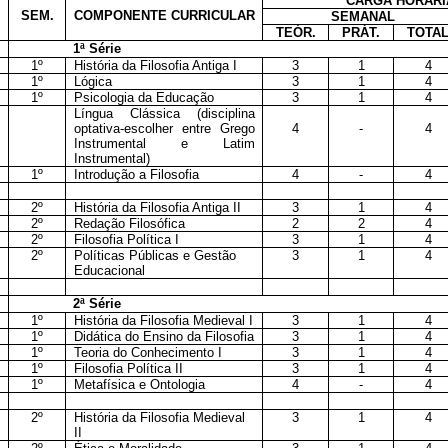
CARGA HORÁRI
SEM.
COMPONENTE CURRICULAR
SEMANAL
TEÓR.
PRÁT.
TOTA
1ª Série
1º
História da Filosofia Antiga I
3
1
4
1º
Lógica
3
1
4
1º
Psicologia da Educação
3
1
4
Língua Clássica (disciplina
optativa-escolher entre Grego
4
-
4
Instrumental e Latim
Instrumental)
1º
Introdução a Filosofia
4
-
4
2º
História da Filosofia Antiga II
3
1
4
2º
Redação Filosófica
2
2
4
2º
Filosofia Política I
3
1
4
2º
Políticas Públicas e Gestão
3
1
4
Educacional
2ª Série
1º
História da Filosofia Medieval I
3
1
4
1º
Didática do Ensino da Filosofia
3
1
4
1º
Teoria do Conhecimento I
3
1
4
1º
Filosofia Política II
3
1
4
1º
Metafísica e Ontologia
4
-
4
2º
História da Filosofia Medieval
3
1
4
II