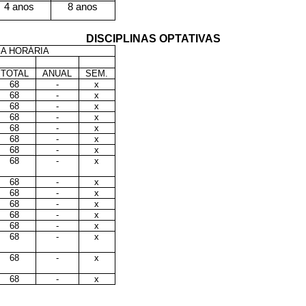
4 anos
8 anos
DISCIPLINAS OPTATIVAS
A HORÁRIA
TOTAL
ANUAL
SEM.
68
-
x
68
-
x
68
-
x
68
-
x
68
-
x
68
-
x
68
-
x
68
-
x
68
-
x
68
-
x
68
-
x
68
-
x
68
-
x
68
-
x
68
-
x
68
-
x