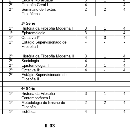
2º
Ética e Moralidade
3
1
4
2º
Filosofia Geral I
4
-
4
2º
Seminário de Textos
2
2
4
Filosóficos
3ª Série
1º
História da Filosofia Moderna I
3
1
4
1º
Epistemologia I
3
1
4
1º
Optativa I*
4
0
4
1º
Estágio Supervisionado de
-
-
-
Filosofia I
2º
História da Filosofia Moderna II
3
1
4
2º
Sociologia
4
-
4
2º
Epistemologia II
3
1
4
2º
Optativa II*
4
-
4
2º
Estágio Supervisionado de
-
-
-
Filosofia II
4ª Série
1º
História da Filosofia
3
1
4
Contemporânea I
1º
Metodologia do Ensino de
2
2
4
Filosofia
1º
Estética
4
-
4
fl. 03