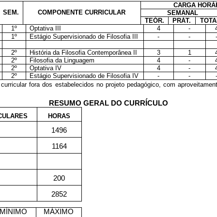
CARGA HORÁ
SEM.
COMPONENTE CURRICULAR
SEMANAL
TEÓR.
PRÁT.
TOTA
1º
Optativa III
4
-
1º
Estágio Supervisionado de Filosofia III
-
-
2º
História da Filosofia Contemporânea II
3
1
2º
Filosofia da Linguagem
4
-
2º
Optativa IV
4
-
2º
Estágio Supervisionado de Filosofia IV
-
-
 curricular fora dos estabelecidos no projeto pedagógico, com aproveitament
RESUMO GERAL DO CURRÍCULO
CULARES
HORAS
1496
1164
200
2852
MÍNIMO
MÁXIMO