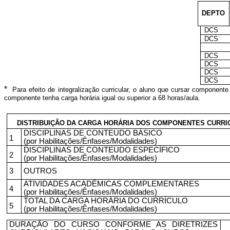
DEPTO
DCS
DCS
DCS
DCS
DCS
DCS
*
Para efeito de integralização curricular, o aluno que cursar componente
componente tenha carga horária igual ou superior a 68 horas/aula.
DISTRIBUIÇÃO DA CARGA HORÁRIA DOS COMPONENTES CURRI
DISCIPLINAS DE CONTEÚDO BÁSICO
1
(por Habilitações/Ênfases/Modalidades)
DISCIPLINAS DE CONTEÚDO ESPECÍFICO
2
(por Habilitações/Ênfases/Modalidades)
3
OUTROS
ATIVIDADES ACADÊMICAS COMPLEMENTARES
4
(por Habilitações/Ênfases/Modalidades)
TOTAL DA CARGA HORÁRIA DO CURRÍCULO
5
(por Habilitações/Ênfases/Modalidades)
DURAÇÃO DO CURSO CONFORME AS DIRETRIZES