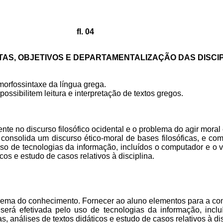
fl. 04
AS, OBJETIVOS E DEPARTAMENTALIZAÇÃO DAS DISCI
morfossintaxe da língua grega.
ssibilitem leitura e interpretação de textos gregos.
sente no discurso filosófico ocidental e o problema do agir mor
 consolida um discurso ético-moral de bases filosóficas, e co
uso de tecnologias da informação, incluídos o computador e o v
cos e estudo de casos relativos à disciplina.
oblema do conhecimento. Fornecer ao aluno elementos para a 
será efetivada pelo uso de tecnologias da informação, inclu
 análises de textos didáticos e estudo de casos relativos à dis