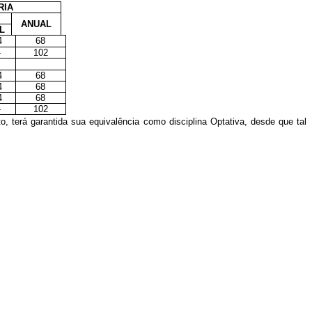
RIA
ANUAL
L
4
68
-
102
4
68
4
68
4
68
-
102
o, terá garantida sua equivalência como disciplina Optativa, desde que tal