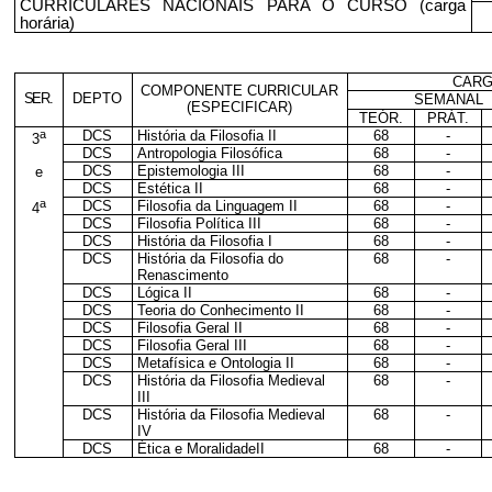
CURRICULARES NACIONAIS PARA O CURSO (carga
horária)
CARG
COMPONENTE CURRICULAR
SER
.
DEPTO
SEMANAL
(ESPECIFICAR)
TEÓR.
PRÁT.
a
DCS
História da Filosofia II
68
-
3
DCS
Antropologia Filosófica
68
-
DCS
Epistemologia III
68
-
e
DCS
Estética II
68
-
a
DCS
Filosofia da Linguagem II
68
-
4
DCS
Filosofia Política III
68
-
DCS
História da Filosofia I
68
-
DCS
História da Filosofia do
68
-
Renascimento
DCS
Lógica II
68
-
DCS
Teoria do Conhecimento II
68
-
DCS
Filosofia Geral II
68
-
DCS
Filosofia Geral III
68
-
DCS
Metafísica e Ontologia II
68
-
DCS
História da Filosofia Medieval
68
-
III
DCS
História da Filosofia Medieval
68
-
IV
DCS
Ética e MoralidadeII
68
-