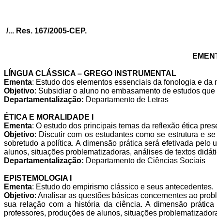
/... Res. 167/2005-CEP.
EMENT
LÍNGUA CLÁSSICA – GREGO INSTRUMENTAL
Ementa
: Estudo dos elementos essenciais da fonologia e da 
Objetivo
: Subsidiar o aluno no embasamento de estudos que po
Departamentalização:
Departamento de Letras
ÉTICA E MORALIDADE I
Ementa
: O estudo dos principais temas da reflexão ética pre
Objetivo
: Discutir com os estudantes como se estrutura e se
sobretudo a política. A dimensão prática será efetivada pelo 
alunos, situações problematizadoras, análises de textos didáti
Departamentalização:
Departamento de Ciências Sociais
EPISTEMOLOGIA I
Ementa
: Estudo do empirismo clássico e seus antecedentes.
Objetivo
: Analisar as questões básicas concernentes ao pr
sua relação com a história da ciência. A dimensão prática 
professores, produções de alunos, situações problematizadoras,