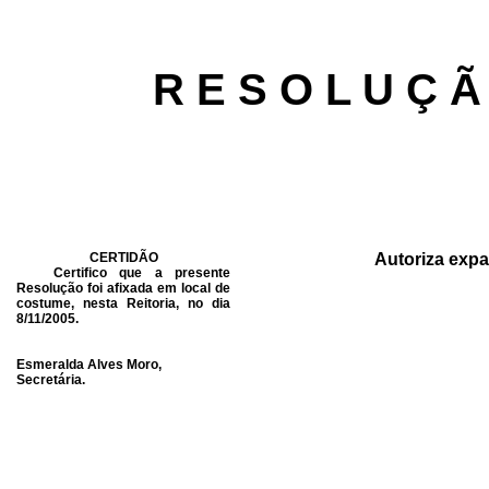
R E S O L U Ç Ã
CERTIDÃO
Autoriza expa
Certifico que a presente
Resolução foi afixada em local de
costume, nesta Reitoria, no dia
8/11/2005.
Esmeralda Alves Moro,
Secretária.