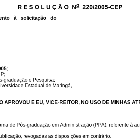
o
R E S O L U Ç Ã O
N
220/2005-CEP
nto à solicitação do
005
;
P;
s-graduação e Pesquisa;
niversidade Estadual de Maringá,
 APROVOU E EU, VICE-REITOR, NO USO DE MINHAS A
ama de Pós-graduação em Administração (PPA), referente à aut
ublicação, revogadas as disposições em contrário.