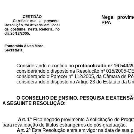
CERTIDÃO
Nega provime
Certifico que a presente
PPA.
Resolução foi afixada em local
de costume, nesta Reitoria, no
dia 20/12/2005.
Esmeralda Alves Moro,
Secretária.
Considerando o contido no
protocolizado n
°
16.543/2
considerando o disposto na Resolução n
°
015/2005-CE
considerando o Parecer nº 112/2005, da Câmara de Pó
considerando o disposto no Artigo 23 do Estatuto da U
O CONSELHO DE ENSINO, PESQUISA E EXTENSÃO
A SEGUINTE RESOLUÇÃO:
Art. 1º
Fica negado provimento à solicitação do Progr
para revalidação de títulos estrangeiros de pós-graduação.
Art. 2º
Esta Resolução entra em vigor na data de sua p