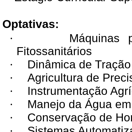
Optativas:
·
Máquinas p
Fitossanitários
·
Dinâmica de Tração 
·
Agricultura de Prec
·
Instrumentação Agrí
·
Manejo da Água
em 
·
Conservação de Hort
·
Sistemas Automatiza