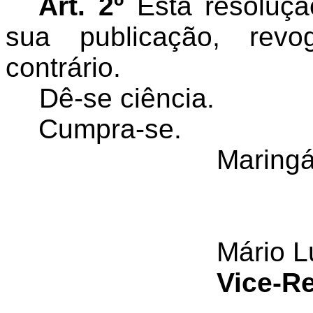
Art. 2º
Esta resoluçã
sua publicação, rev
contrário.
Dê-se ciência.
Cumpra-se.
Maringá
Mário L
Vice-Re