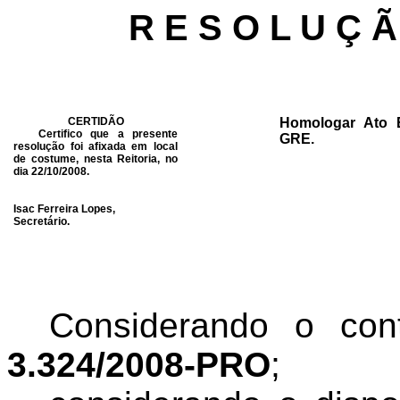
R E S O L U Ç Ã
CERTIDÃO
Homologar Ato E
Certifico que a presente
GRE.
resolução foi afixada em local
de costume, nesta Reitoria, no
dia 22/10/2008.
Isac Ferreira Lopes,
Secretário.
Considerando o co
3.324/2008-PRO
;