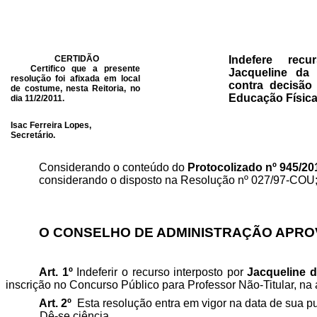
CERTIDÃO
Indefere recu
Certifico que a presente
Jacqueline da 
resolução foi afixada em local
contra decisão
de costume, nesta Reitoria, no
Educação Física
dia 11/2/2011.
Isac Ferreira Lopes,
Secretário.
Considerando o conteúdo do
Protocolizado nº 945/2
considerando o disposto na Resolução nº 027/97-COU
O CONSELHO DE ADMINISTRAÇÃO APROV
Art. 1º
Indeferir o recurso interposto por
Jacqueline d
inscrição no Concurso Público para Professor Não-Titular, n
Art. 2º
Esta resolução entra em vigor na data de sua p
Dê-se ciência.