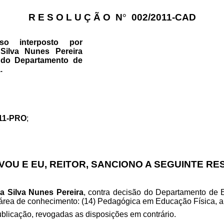
R E S O L U Ç Ã O
N
°
002/2011-CAD
rso interposto por
Silva Nunes Pereira
 do Departamento de
.
011-PRO
;
;
OU E EU, REITOR, SANCIONO A SEGUINTE R
a Silva Nunes Pereira
, contra decisão do Departamento de 
a área de conhecimento: (14) Pedagógica
em Educação Física
, 
ublicação, revogadas as disposições em contrário.